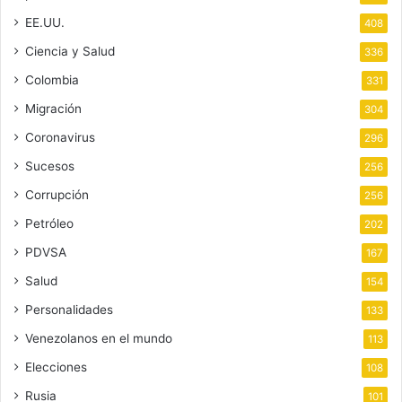
EE.UU.
408
Ciencia y Salud
336
Colombia
331
Migración
304
Coronavirus
296
Sucesos
256
Corrupción
256
Petróleo
202
PDVSA
167
Salud
154
Personalidades
133
Venezolanos en el mundo
113
Elecciones
108
Rusia
101