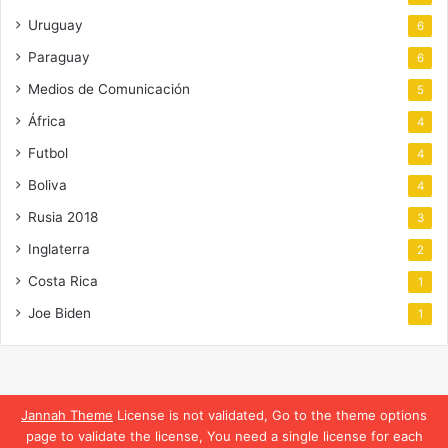
Uruguay
6
Paraguay
6
Medios de Comunicación
5
África
4
Futbol
4
Boliva
4
Rusia 2018
3
Inglaterra
2
Costa Rica
1
Joe Biden
1
Jannah Theme
License is not validated, Go to the theme options
page to validate the license, You need a single license for each