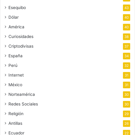
Esequibo
43
Dólar
40
América
40
Curiosidades
38
Criptodivisas
37
España
34
Perú
32
Internet
31
México
31
Norteamérica
30
Redes Sociales
30
Religión
29
Antillas
26
Ecuador
22