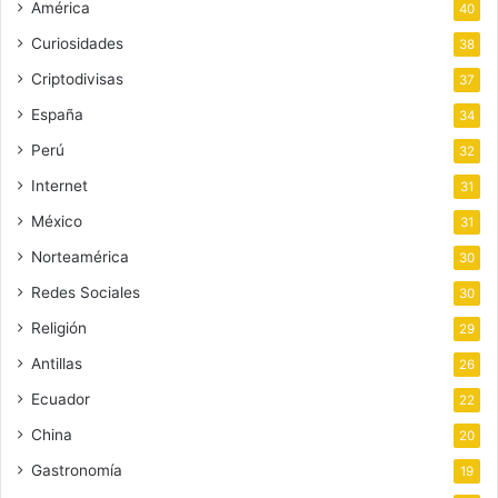
América
40
Curiosidades
38
Criptodivisas
37
España
34
Perú
32
Internet
31
México
31
Norteamérica
30
Redes Sociales
30
Religión
29
Antillas
26
Ecuador
22
China
20
Gastronomía
19