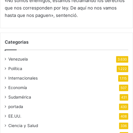
«No somos enemigos, estamos reclamando los derechos
que nos corresponden por ley. De aquí no nos vamos
hasta que nos paguen», sentenció.
Categorias
Venezuela
3.630
Política
1.222
Internacionales
1.115
Economía
507
Sudamérica
431
portada
430
EE.UU.
408
Ciencia y Salud
336