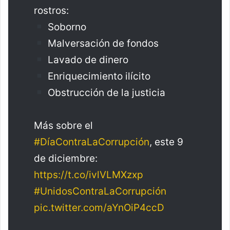
rostros:
Soborno
Malversación de fondos
Lavado de dinero
Enriquecimiento ilícito
Obstrucción de la justicia
Más sobre el
#DíaContraLaCorrupción
, este 9
de diciembre:
https://t.co/ivlVLMXzxp
#UnidosContraLaCorrupción
pic.twitter.com/aYnOiP4ccD