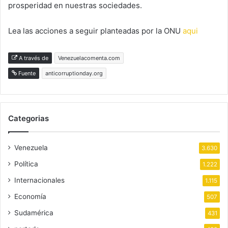
prosperidad en nuestras sociedades.
Lea las acciones a seguir planteadas por la ONU
aqui
A través de
Venezuelacomenta.com
Fuente
anticorruptionday.org
Categorias
Venezuela
3.630
Política
1.222
Internacionales
1.115
Economía
507
Sudamérica
431