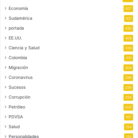
Economía
507
Sudamérica
431
portada
430
EE.UU.
408
Ciencia y Salud
336
Colombia
331
Migración
304
Coronavirus
296
Sucesos
256
Corrupción
256
Petróleo
202
PDVSA
167
Salud
154
Personalidades
133