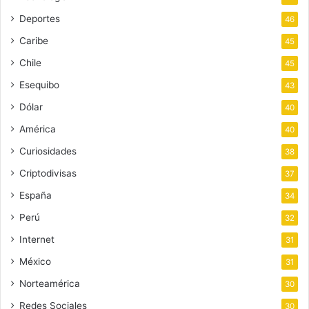
Deportes
46
Caribe
45
Chile
45
Esequibo
43
Dólar
40
América
40
Curiosidades
38
Criptodivisas
37
España
34
Perú
32
Internet
31
México
31
Norteamérica
30
Redes Sociales
30