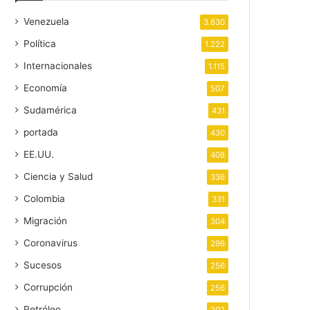
Venezuela
3.630
Política
1.222
Internacionales
1.115
Economía
507
Sudamérica
431
portada
430
EE.UU.
408
Ciencia y Salud
336
Colombia
331
Migración
304
Coronavirus
296
Sucesos
256
Corrupción
256
Petróleo