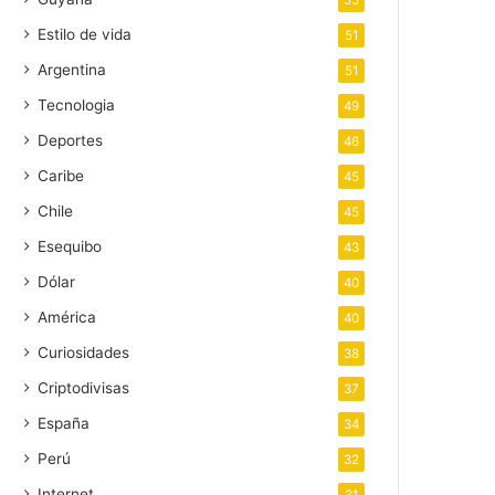
55
Estilo de vida
51
Argentina
51
Tecnologia
49
Deportes
46
Caribe
45
Chile
45
Esequibo
43
Dólar
40
América
40
Curiosidades
38
Criptodivisas
37
España
34
Perú
32
Internet