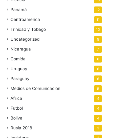
13
Panamá
12
Centroamerica
11
Trinidad y Tobago
10
Uncategorized
9
Nicaragua
7
Comida
6
Uruguay
6
Paraguay
6
Medios de Comunicación
5
África
4
Futbol
4
Boliva
4
Rusia 2018
3
Inglaterra