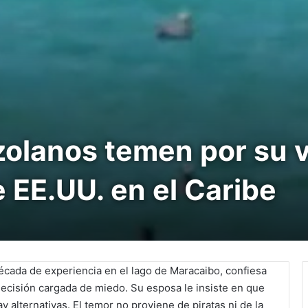
olanos temen por su v
e EE.UU. en el Caribe
cada de experiencia en el lago de Maracaibo, confiesa
decisión cargada de miedo. Su esposa le insiste en que
 alternativas. El temor no proviene de piratas ni de la