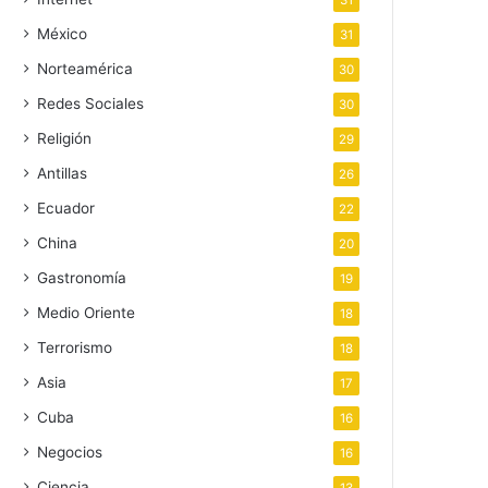
31
México
31
Norteamérica
30
Redes Sociales
30
Religión
29
Antillas
26
Ecuador
22
China
20
Gastronomía
19
Medio Oriente
18
Terrorismo
18
Asia
17
Cuba
16
Negocios
16
Ciencia