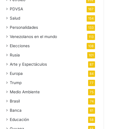
202
PDVSA
167
Salud
154
Personalidades
133
Venezolanos en el mundo
113
Elecciones
108
Rusia
101
Arte y Espectáculos
87
Europa
84
Trump
77
Medio Ambiente
75
Brasil
74
Banca
61
Educación
58
Guyana