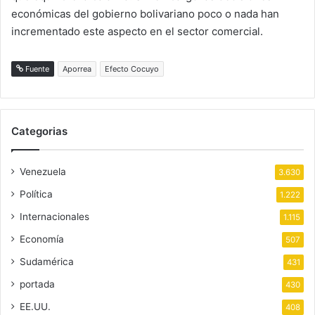
económicas del gobierno bolivariano poco o nada han
incrementado este aspecto en el sector comercial.
Fuente
Aporrea
Efecto Cocuyo
Categorias
Venezuela
3.630
Política
1.222
Internacionales
1.115
Economía
507
Sudamérica
431
portada
430
EE.UU.
408