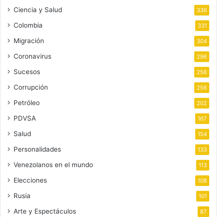
Ciencia y Salud
336
Colombia
331
Migración
304
Coronavirus
296
Sucesos
256
Corrupción
256
Petróleo
202
PDVSA
167
Salud
154
Personalidades
133
Venezolanos en el mundo
113
Elecciones
108
Rusia
101
Arte y Espectáculos
87