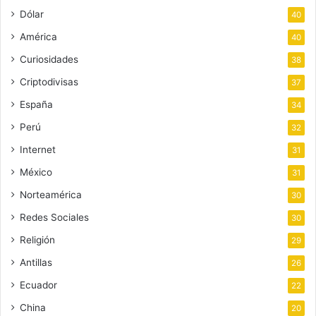
Dólar
40
América
40
Curiosidades
38
Criptodivisas
37
España
34
Perú
32
Internet
31
México
31
Norteamérica
30
Redes Sociales
30
Religión
29
Antillas
26
Ecuador
22
China
20