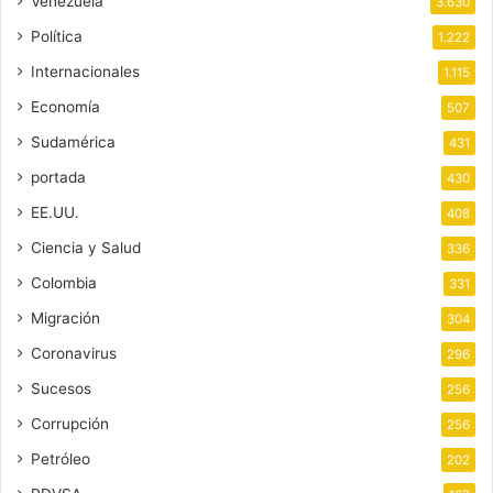
Venezuela
3.630
Política
1.222
Internacionales
1.115
Economía
507
Sudamérica
431
portada
430
EE.UU.
408
Ciencia y Salud
336
Colombia
331
Migración
304
Coronavirus
296
Sucesos
256
Corrupción
256
Petróleo
202