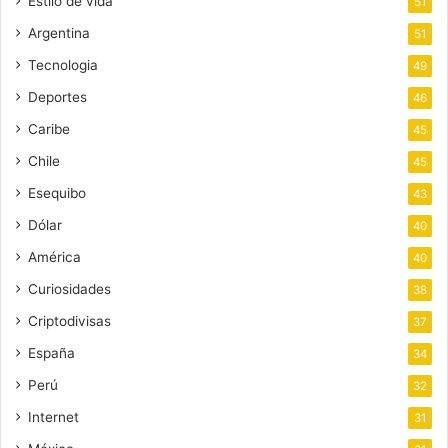
Estilo de vida
51
Argentina
51
Tecnologia
49
Deportes
46
Caribe
45
Chile
45
Esequibo
43
Dólar
40
América
40
Curiosidades
38
Criptodivisas
37
España
34
Perú
32
Internet
31