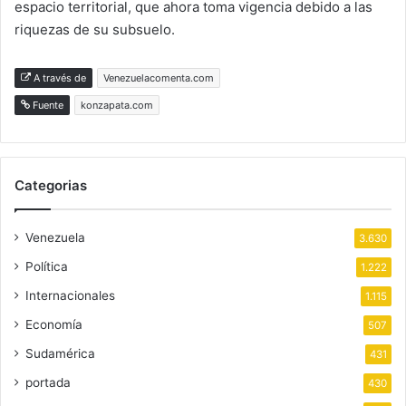
espacio territorial, que ahora toma vigencia debido a las
riquezas de su subsuelo.
A través de
Venezuelacomenta.com
Fuente
konzapata.com
Categorias
Venezuela
3.630
Política
1.222
Internacionales
1.115
Economía
507
Sudamérica
431
portada
430