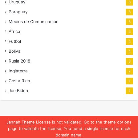
Uruguay
6
Paraguay
6
Medios de Comunicación
5
África
4
Futbol
4
Boliva
4
Rusia 2018
3
Inglaterra
2
Costa Rica
1
Joe Biden
1
Jannah Theme
License is not validated, Go to the theme options
page to validate the license, You need a single license for each
domain name.
Translate »