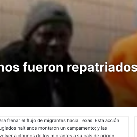
nos fueron repatriado
ra frenar el flujo de migrantes hacia Texas. Esta acción
efugiados haitianos montaron un campamento; y las
lver a algunos de los migrantes a su país de origen.