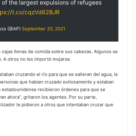
 of the largest expulsions of refugees
tps://t.co/cqzVd62BJR
ess (@AP)
September 20, 2021
 cajas llenas de comida sobre sus cabezas. Algunos se
o. A otros no les importó mojarse.
staban cruzando el río para que se salieran del agua, la
de personas que habían cruzado exitosamente y estaban
lado estadounidense recibieron órdenes para que se
n ahora”, gritaron los agentes. Por su parte,
izador le pidieron a otros que intentaban cruzar que