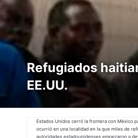
Refugiados haitia
EE.UU.
Estados Unidos cerró la frontera con México pa
ocurrió en una localidad en la que miles de r
autoridades estadounidenses empezaron a devo