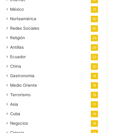
31
México
31
Norteamérica
30
Redes Sociales
30
Religión
29
Antillas
26
Ecuador
22
China
20
Gastronomía
19
Medio Oriente
18
Terrorismo
18
Asia
17
Cuba
16
Negocios
16
Ciencia