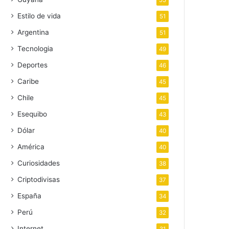
55
Estilo de vida
51
Argentina
51
Tecnologia
49
Deportes
46
Caribe
45
Chile
45
Esequibo
43
Dólar
40
América
40
Curiosidades
38
Criptodivisas
37
España
34
Perú
32
Internet