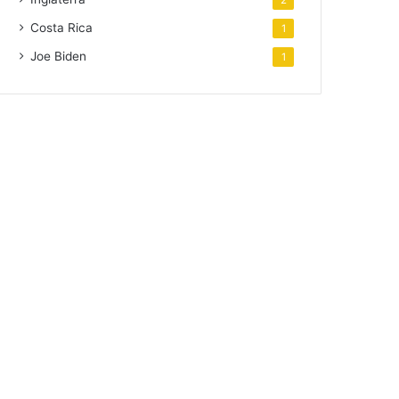
2
Costa Rica
1
Joe Biden
1