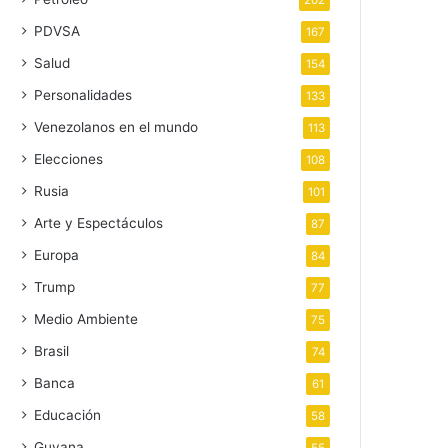
202
PDVSA
167
Salud
154
Personalidades
133
Venezolanos en el mundo
113
Elecciones
108
Rusia
101
Arte y Espectáculos
87
Europa
84
Trump
77
Medio Ambiente
75
Brasil
74
Banca
61
Educación
58
Guyana