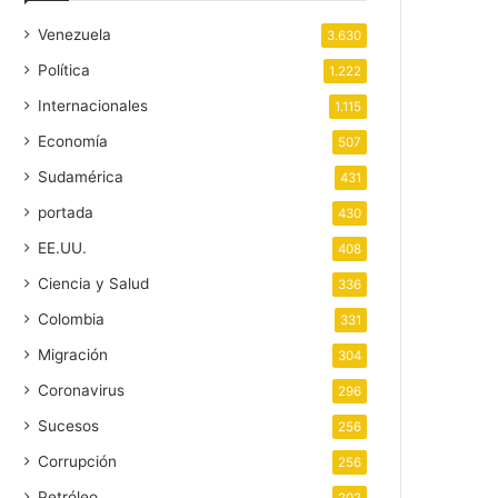
Venezuela
3.630
Política
1.222
Internacionales
1.115
Economía
507
Sudamérica
431
portada
430
EE.UU.
408
Ciencia y Salud
336
Colombia
331
Migración
304
Coronavirus
296
Sucesos
256
Corrupción
256
Petróleo