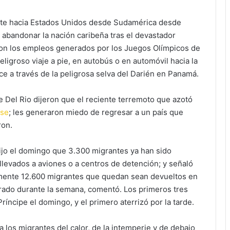
te hacia Estados Unidos desde Sudamérica desde
abandonar la nación caribeña tras el devastador
on los empleos generados por los Juegos Olímpicos de
ligroso viaje a pie, en autobús o en automóvil hacia la
uce a través de la peligrosa selva del Darién en Panamá.
 Del Rio dijeron que el reciente terremoto que azotó
ïse
; les generaron miedo de regresar a un país que
ron.
, dijo el domingo que 3.300 migrantes ya han sido
llevados a aviones o a centros de detención; y señaló
mente 12.600 migrantes que quedan sean devueltos en
tirado durante la semana, comentó. Los primeros tres
ncipe el domingo, y el primero aterrizó por la tarde.
a los migrantes del calor, de la intemperie y de debajo