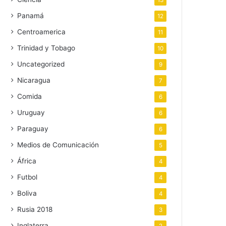
13
Panamá
12
Centroamerica
11
Trinidad y Tobago
10
Uncategorized
9
Nicaragua
7
Comida
6
Uruguay
6
Paraguay
6
Medios de Comunicación
5
África
4
Futbol
4
Boliva
4
Rusia 2018
3
Inglaterra