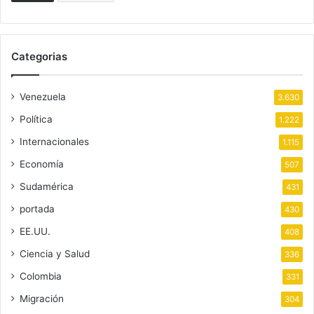
Categorias
Venezuela
3.630
Política
1.222
Internacionales
1.115
Economía
507
Sudamérica
431
portada
430
EE.UU.
408
Ciencia y Salud
336
Colombia
331
Migración
304