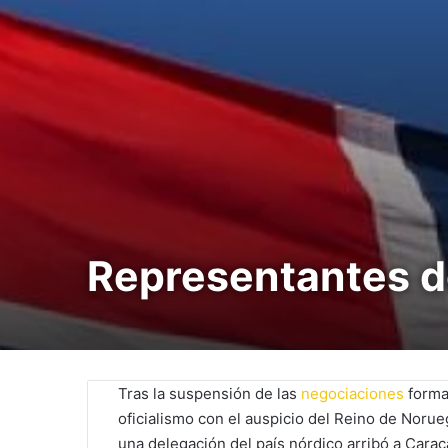
Representantes d
Tras la suspensión de las
negociaciones
formal
oficialismo con el auspicio del Reino de Norue
una delegación del país nórdico arribó a Caraca