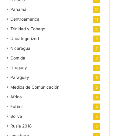
13
Panamá
12
Centroamerica
11
Trinidad y Tobago
10
Uncategorized
9
Nicaragua
7
Comida
6
Uruguay
6
Paraguay
6
Medios de Comunicación
5
África
4
Futbol
4
Boliva
4
Rusia 2018
3
Inglaterra