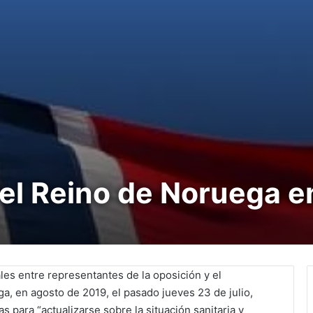
el Reino de Noruega e
es entre representantes de la oposición y el
ga, en agosto de 2019, el pasado jueves 23 de julio,
s para “actualizarse sobre la situación sanitaria y