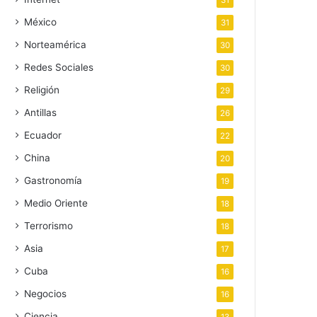
31
México
31
Norteamérica
30
Redes Sociales
30
Religión
29
Antillas
26
Ecuador
22
China
20
Gastronomía
19
Medio Oriente
18
Terrorismo
18
Asia
17
Cuba
16
Negocios
16
Ciencia