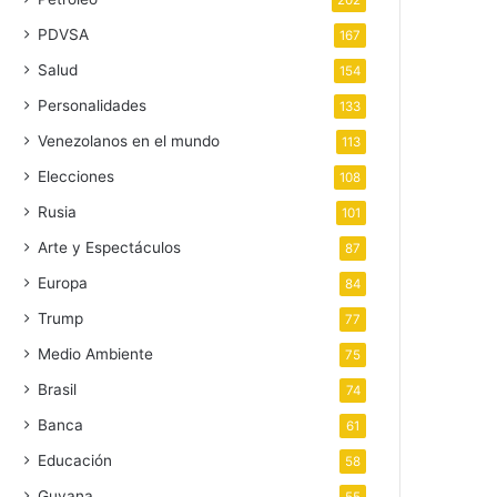
202
PDVSA
167
Salud
154
Personalidades
133
Venezolanos en el mundo
113
Elecciones
108
Rusia
101
Arte y Espectáculos
87
Europa
84
Trump
77
Medio Ambiente
75
Brasil
74
Banca
61
Educación
58
Guyana