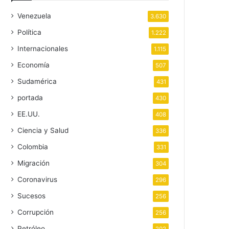
Venezuela
3.630
Política
1.222
Internacionales
1.115
Economía
507
Sudamérica
431
portada
430
EE.UU.
408
Ciencia y Salud
336
Colombia
331
Migración
304
Coronavirus
296
Sucesos
256
Corrupción
256
Petróleo