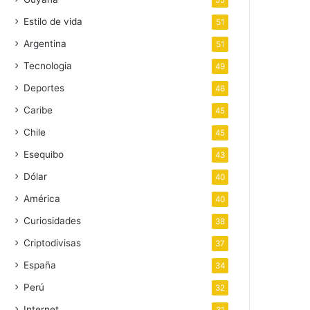
55
Estilo de vida
51
Argentina
51
Tecnologia
49
Deportes
46
Caribe
45
Chile
45
Esequibo
43
Dólar
40
América
40
Curiosidades
38
Criptodivisas
37
España
34
Perú
32
Internet