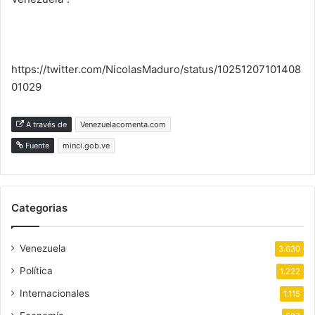
https://twitter.com/NicolasMaduro/status/10251207101408
01029
A través de
Venezuelacomenta.com
Fuente
minci.gob.ve
Categorias
Venezuela
3.630
Política
1.222
Internacionales
1.115