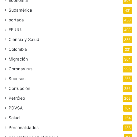
Economía
507
Sudamérica
431
portada
430
EE.UU.
408
Ciencia y Salud
336
Colombia
331
Migración
304
Coronavirus
296
Sucesos
256
Corrupción
256
Petróleo
202
PDVSA
167
Salud
154
Personalidades
133