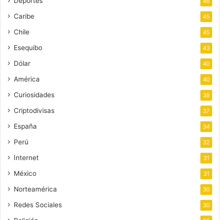
Deportes
46
Caribe
45
Chile
45
Esequibo
43
Dólar
40
América
40
Curiosidades
38
Criptodivisas
37
España
34
Perú
32
Internet
31
México
31
Norteamérica
30
Redes Sociales
30