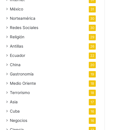
31
México
31
Norteamérica
30
Redes Sociales
30
Religión
29
Antillas
26
Ecuador
22
China
20
Gastronomía
19
Medio Oriente
18
Terrorismo
18
Asia
17
Cuba
16
Negocios
16
Ciencia