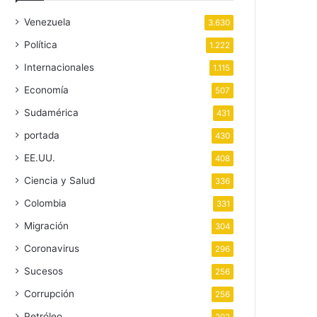
Venezuela
3.630
Política
1.222
Internacionales
1.115
Economía
507
Sudamérica
431
portada
430
EE.UU.
408
Ciencia y Salud
336
Colombia
331
Migración
304
Coronavirus
296
Sucesos
256
Corrupción
256
Petróleo