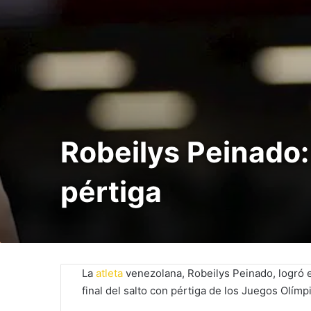
Robeilys Peinado:
pértiga
La
atleta
venezolana, Robeilys Peinado, logró e
final del salto con pértiga de los Juegos Olí