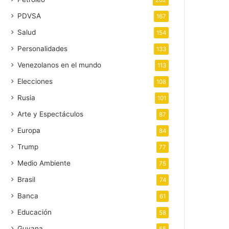
202
PDVSA
167
Salud
154
Personalidades
133
Venezolanos en el mundo
113
Elecciones
108
Rusia
101
Arte y Espectáculos
87
Europa
84
Trump
77
Medio Ambiente
75
Brasil
74
Banca
61
Educación
58
Guyana