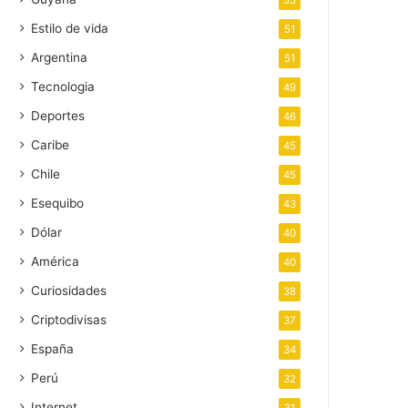
55
Estilo de vida
51
Argentina
51
Tecnologia
49
Deportes
46
Caribe
45
Chile
45
Esequibo
43
Dólar
40
América
40
Curiosidades
38
Criptodivisas
37
España
34
Perú
32
Internet