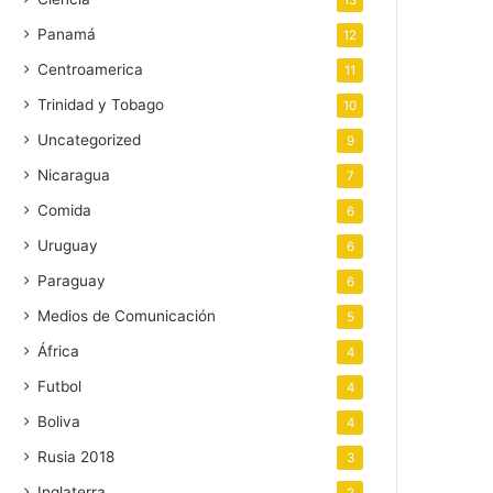
13
Panamá
12
Centroamerica
11
Trinidad y Tobago
10
Uncategorized
9
Nicaragua
7
Comida
6
Uruguay
6
Paraguay
6
Medios de Comunicación
5
África
4
Futbol
4
Boliva
4
Rusia 2018
3
Inglaterra