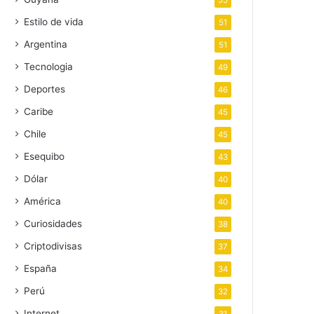
55
Estilo de vida
51
Argentina
51
Tecnologia
49
Deportes
46
Caribe
45
Chile
45
Esequibo
43
Dólar
40
América
40
Curiosidades
38
Criptodivisas
37
España
34
Perú
32
Internet