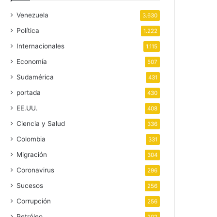
Venezuela
3.630
Política
1.222
Internacionales
1.115
Economía
507
Sudamérica
431
portada
430
EE.UU.
408
Ciencia y Salud
336
Colombia
331
Migración
304
Coronavirus
296
Sucesos
256
Corrupción
256
Petróleo