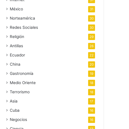
31
México
31
Norteamérica
30
Redes Sociales
30
Religión
29
Antillas
26
Ecuador
22
China
20
Gastronomía
19
Medio Oriente
18
Terrorismo
18
Asia
17
Cuba
16
Negocios
16
Ciencia