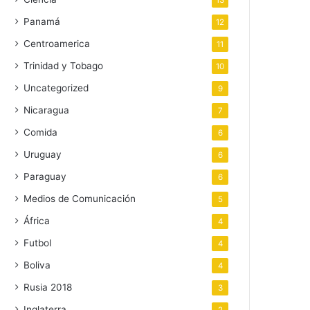
13
Panamá
12
Centroamerica
11
Trinidad y Tobago
10
Uncategorized
9
Nicaragua
7
Comida
6
Uruguay
6
Paraguay
6
Medios de Comunicación
5
África
4
Futbol
4
Boliva
4
Rusia 2018
3
Inglaterra