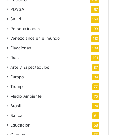
202
PDVSA
167
Salud
154
Personalidades
133
Venezolanos en el mundo
113
Elecciones
108
Rusia
101
Arte y Espectáculos
87
Europa
84
Trump
77
Medio Ambiente
75
Brasil
74
Banca
61
Educación
58
Guyana