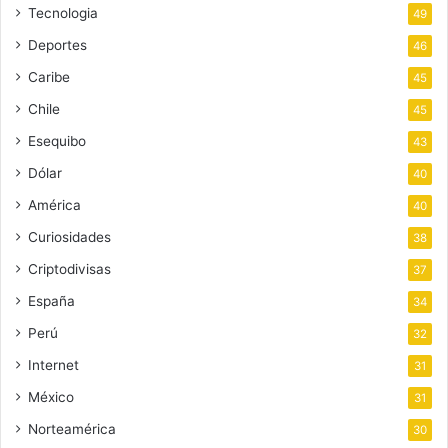
Tecnologia
49
Deportes
46
Caribe
45
Chile
45
Esequibo
43
Dólar
40
América
40
Curiosidades
38
Criptodivisas
37
España
34
Perú
32
Internet
31
México
31
Norteamérica
30