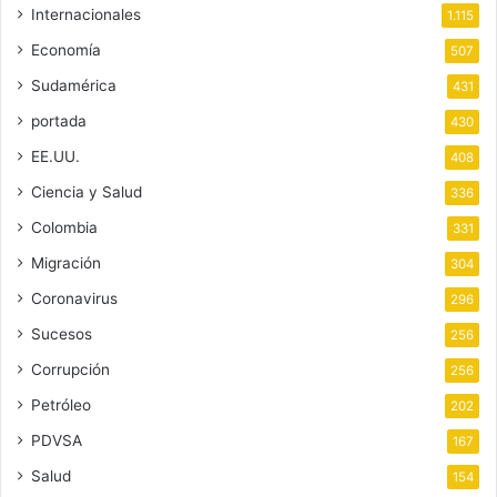
Internacionales
1.115
Economía
507
Sudamérica
431
portada
430
EE.UU.
408
Ciencia y Salud
336
Colombia
331
Migración
304
Coronavirus
296
Sucesos
256
Corrupción
256
Petróleo
202
PDVSA
167
Salud
154