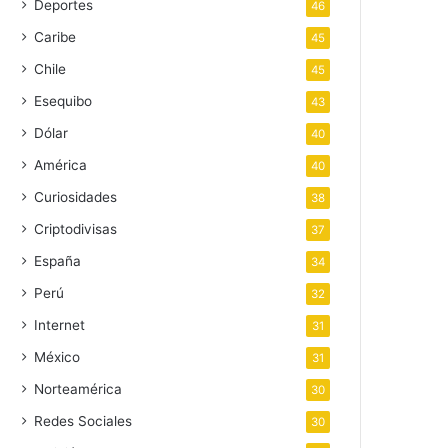
Deportes
46
Caribe
45
Chile
45
Esequibo
43
Dólar
40
América
40
Curiosidades
38
Criptodivisas
37
España
34
Perú
32
Internet
31
México
31
Norteamérica
30
Redes Sociales
30