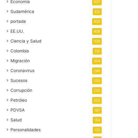
Economía
507
Sudamérica
431
portada
430
EE.UU.
408
Ciencia y Salud
336
Colombia
331
Migración
304
Coronavirus
296
Sucesos
256
Corrupción
256
Petróleo
202
PDVSA
167
Salud
154
Personalidades
133