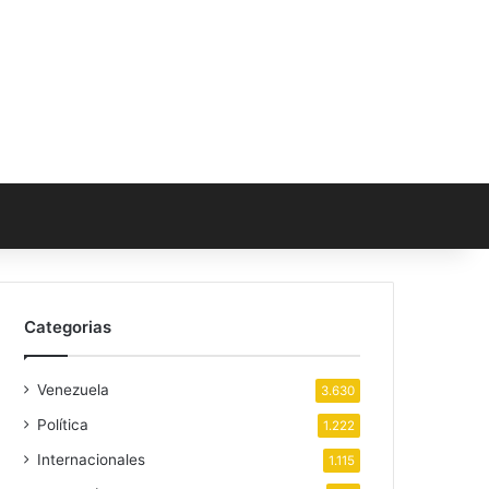
Categorias
Venezuela
3.630
Política
1.222
Internacionales
1.115