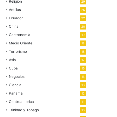
Religión
29
Antillas
26
Ecuador
22
China
20
Gastronomía
19
Medio Oriente
18
Terrorismo
18
Asia
17
Cuba
16
Negocios
16
Ciencia
13
Panamá
12
Centroamerica
11
Trinidad y Tobago
10