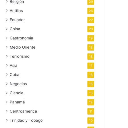
Religión
29
Antillas
26
Ecuador
22
China
20
Gastronomía
19
Medio Oriente
18
Terrorismo
18
Asia
17
Cuba
16
Negocios
16
Ciencia
13
Panamá
12
Centroamerica
11
Trinidad y Tobago
10