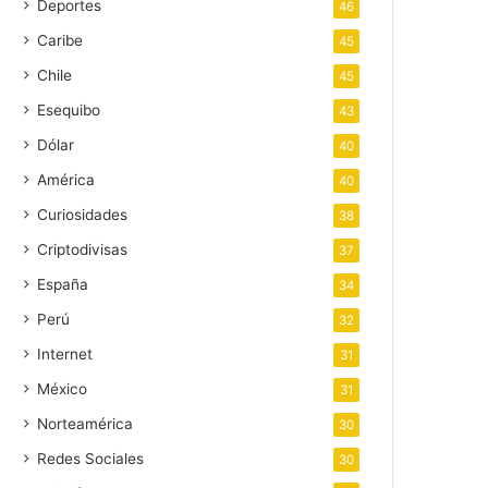
Deportes
46
Caribe
45
Chile
45
Esequibo
43
Dólar
40
América
40
Curiosidades
38
Criptodivisas
37
España
34
Perú
32
Internet
31
México
31
Norteamérica
30
Redes Sociales
30