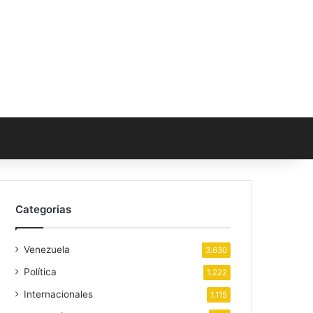
Categorias
Venezuela
3.630
Política
1.222
Internacionales
1.115