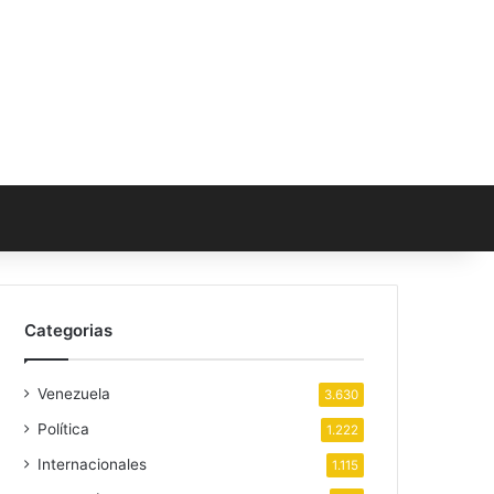
Categorias
Venezuela
3.630
Política
1.222
Internacionales
1.115