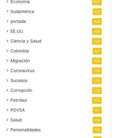
Economía
507
Sudamérica
431
portada
430
EE.UU.
408
Ciencia y Salud
336
Colombia
331
Migración
304
Coronavirus
296
Sucesos
256
Corrupción
256
Petróleo
202
PDVSA
167
Salud
154
Personalidades
133