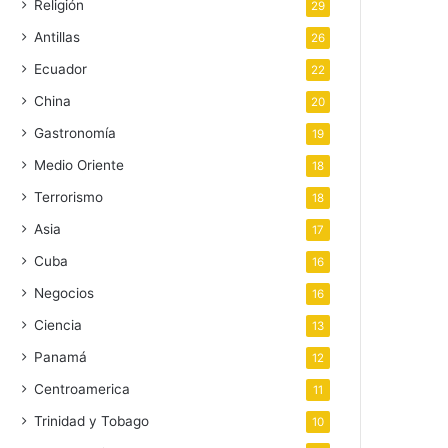
Religión
29
Antillas
26
Ecuador
22
China
20
Gastronomía
19
Medio Oriente
18
Terrorismo
18
Asia
17
Cuba
16
Negocios
16
Ciencia
13
Panamá
12
Centroamerica
11
Trinidad y Tobago
10