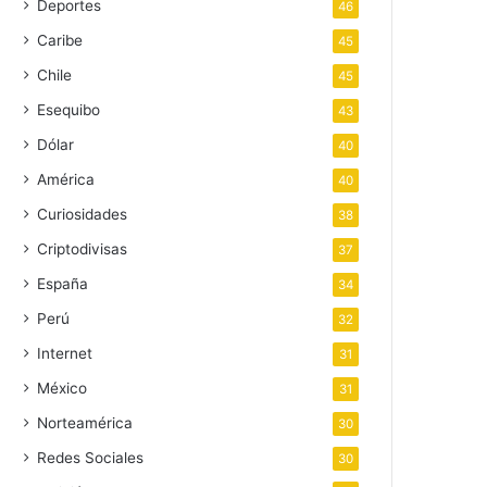
Deportes
46
Caribe
45
Chile
45
Esequibo
43
Dólar
40
América
40
Curiosidades
38
Criptodivisas
37
España
34
Perú
32
Internet
31
México
31
Norteamérica
30
Redes Sociales
30