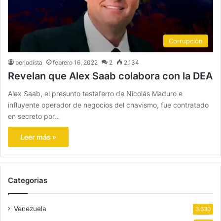
Corrupción
periodista
febrero 16, 2022
2
2.134
Revelan que Alex Saab colabora con la DEA
Alex Saab, el presunto testaferro de Nicolás Maduro e
influyente operador de negocios del chavismo, fue contratado
en secreto por…
Leer más »
Categorias
Venezuela
3.630