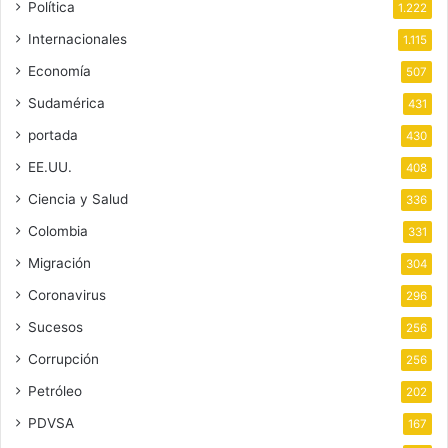
Política
1.222
Internacionales
1.115
Economía
507
Sudamérica
431
portada
430
EE.UU.
408
Ciencia y Salud
336
Colombia
331
Migración
304
Coronavirus
296
Sucesos
256
Corrupción
256
Petróleo
202
PDVSA
167