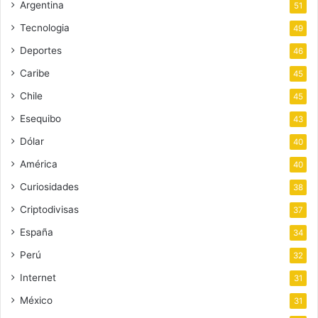
Argentina
51
Tecnologia
49
Deportes
46
Caribe
45
Chile
45
Esequibo
43
Dólar
40
América
40
Curiosidades
38
Criptodivisas
37
España
34
Perú
32
Internet
31
México
31