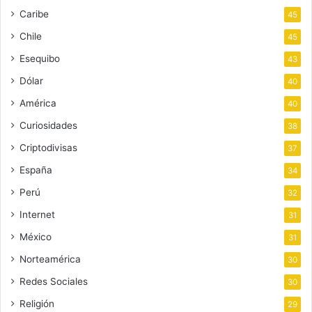
Caribe
45
Chile
45
Esequibo
43
Dólar
40
América
40
Curiosidades
38
Criptodivisas
37
España
34
Perú
32
Internet
31
México
31
Norteamérica
30
Redes Sociales
30
Religión
29