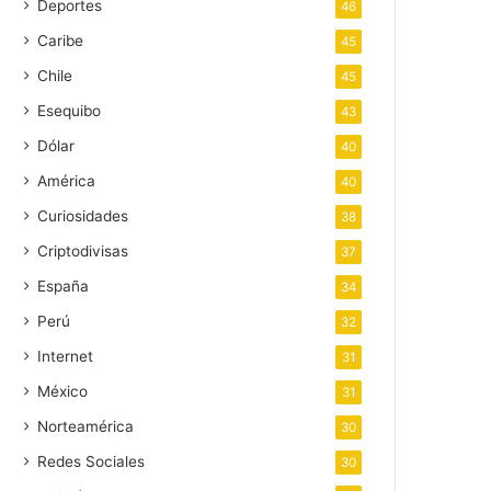
Deportes
46
Caribe
45
Chile
45
Esequibo
43
Dólar
40
América
40
Curiosidades
38
Criptodivisas
37
España
34
Perú
32
Internet
31
México
31
Norteamérica
30
Redes Sociales
30