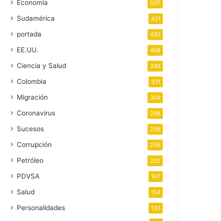
Economía
507
Sudamérica
431
portada
430
EE.UU.
408
Ciencia y Salud
336
Colombia
331
Migración
304
Coronavirus
296
Sucesos
256
Corrupción
256
Petróleo
202
PDVSA
167
Salud
154
Personalidades
133