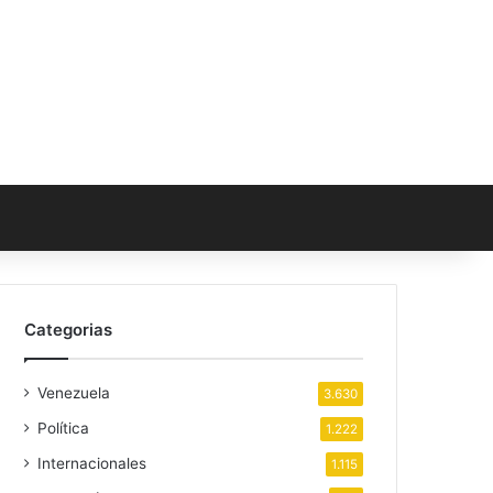
Categorias
Venezuela
3.630
Política
1.222
Internacionales
1.115