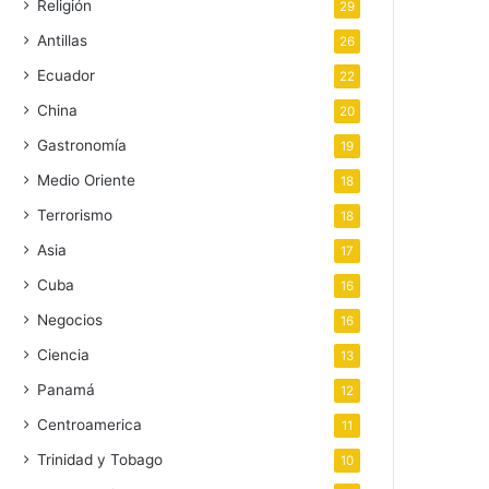
Religión
29
Antillas
26
Ecuador
22
China
20
Gastronomía
19
Medio Oriente
18
Terrorismo
18
Asia
17
Cuba
16
Negocios
16
Ciencia
13
Panamá
12
Centroamerica
11
Trinidad y Tobago
10