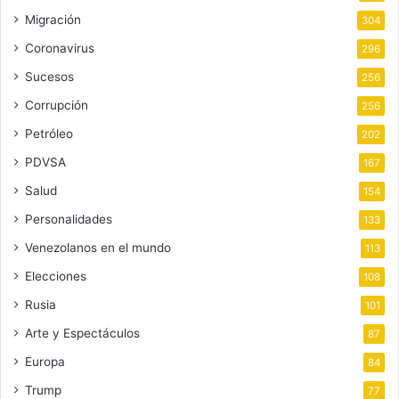
Migración
304
Coronavirus
296
Sucesos
256
Corrupción
256
Petróleo
202
PDVSA
167
Salud
154
Personalidades
133
Venezolanos en el mundo
113
Elecciones
108
Rusia
101
Arte y Espectáculos
87
Europa
84
Trump
77