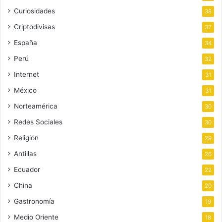
Curiosidades
38
Criptodivisas
37
España
34
Perú
32
Internet
31
México
31
Norteamérica
30
Redes Sociales
30
Religión
29
Antillas
26
Ecuador
22
China
20
Gastronomía
19
Medio Oriente
18