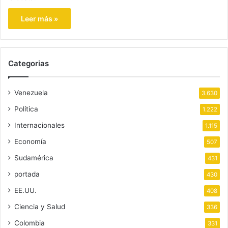
Leer más »
Categorias
Venezuela
3.630
Política
1.222
Internacionales
1.115
Economía
507
Sudamérica
431
portada
430
EE.UU.
408
Ciencia y Salud
336
Colombia
331