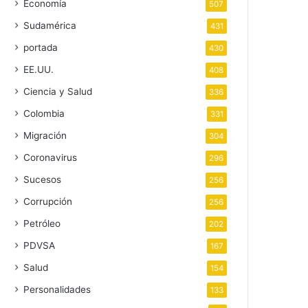
Economía
507
Sudamérica
431
portada
430
EE.UU.
408
Ciencia y Salud
336
Colombia
331
Migración
304
Coronavirus
296
Sucesos
256
Corrupción
256
Petróleo
202
PDVSA
167
Salud
154
Personalidades
133