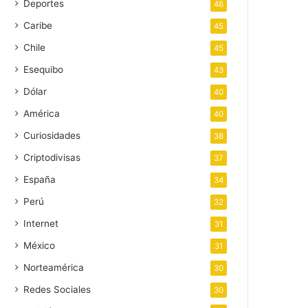
Deportes
46
Caribe
45
Chile
45
Esequibo
43
Dólar
40
América
40
Curiosidades
38
Criptodivisas
37
España
34
Perú
32
Internet
31
México
31
Norteamérica
30
Redes Sociales
30