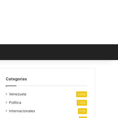
Categorias
Venezuela
3.630
Política
1.222
Internacionales
1.115