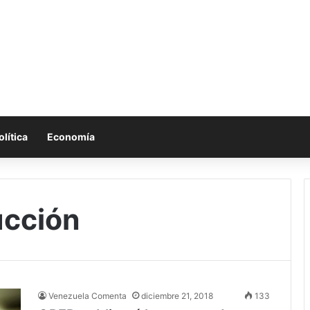
olítica
Economía
ucción
Venezuela Comenta
diciembre 21, 2018
133