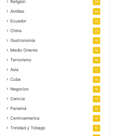
Religión
29
Antillas
26
Ecuador
22
China
20
Gastronomía
19
Medio Oriente
18
Terrorismo
18
Asia
17
Cuba
16
Negocios
16
Ciencia
13
Panamá
12
Centroamerica
11
Trinidad y Tobago
10