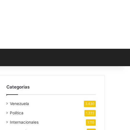
Categorias
Venezuela
3.630
Política
1.222
Internacionales
1.115