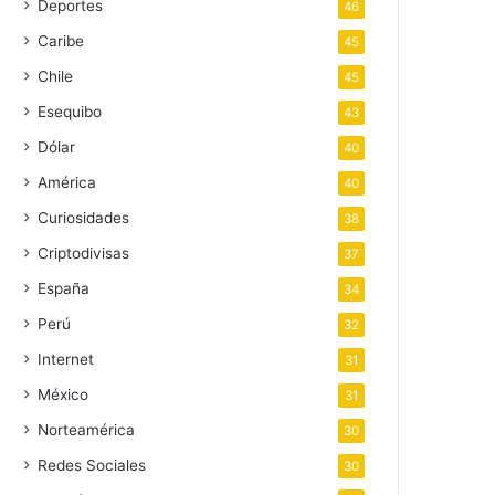
Deportes
46
Caribe
45
Chile
45
Esequibo
43
Dólar
40
América
40
Curiosidades
38
Criptodivisas
37
España
34
Perú
32
Internet
31
México
31
Norteamérica
30
Redes Sociales
30