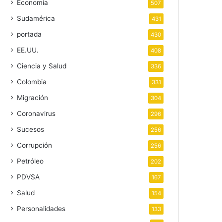
Economía
507
Sudamérica
431
portada
430
EE.UU.
408
Ciencia y Salud
336
Colombia
331
Migración
304
Coronavirus
296
Sucesos
256
Corrupción
256
Petróleo
202
PDVSA
167
Salud
154
Personalidades
133