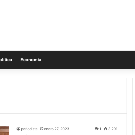
olítica
Economía
periodista
enero 27, 2023
1
3.291