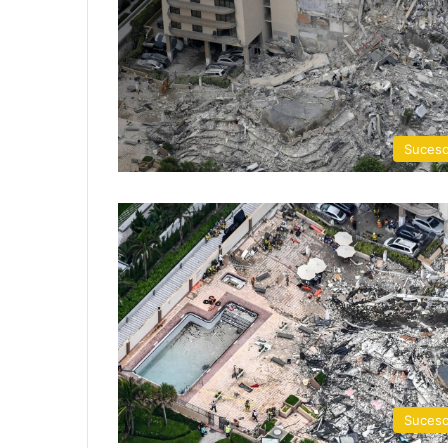
Suces
Suces