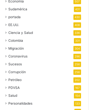
Economía
507
Sudamérica
431
portada
430
EE.UU.
408
Ciencia y Salud
336
Colombia
331
Migración
304
Coronavirus
296
Sucesos
256
Corrupción
256
Petróleo
202
PDVSA
167
Salud
154
Personalidades
133