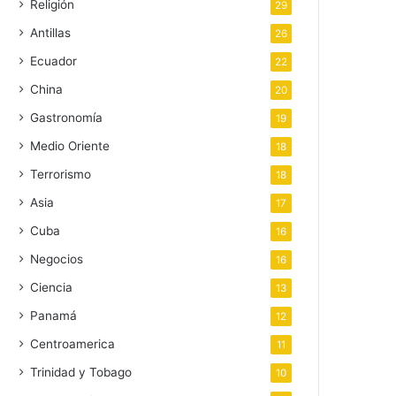
Religión
29
Antillas
26
Ecuador
22
China
20
Gastronomía
19
Medio Oriente
18
Terrorismo
18
Asia
17
Cuba
16
Negocios
16
Ciencia
13
Panamá
12
Centroamerica
11
Trinidad y Tobago
10