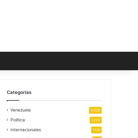
Categorias
Venezuela
3.630
Política
1.222
Internacionales
1.115