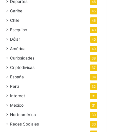
Deportes
46
Caribe
45
Chile
45
Esequibo
43
Dólar
40
América
40
Curiosidades
38
Criptodivisas
37
España
34
Perú
32
Internet
31
México
31
Norteamérica
30
Redes Sociales
30