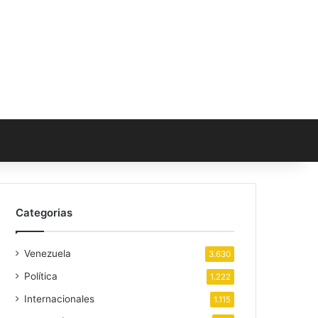
Categorias
Venezuela
3.630
Política
1.222
Internacionales
1.115