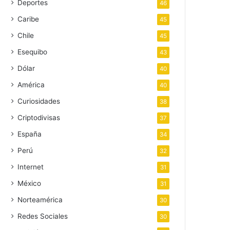
Deportes
46
Caribe
45
Chile
45
Esequibo
43
Dólar
40
América
40
Curiosidades
38
Criptodivisas
37
España
34
Perú
32
Internet
31
México
31
Norteamérica
30
Redes Sociales
30