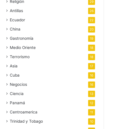
Religión
29
Antillas
26
Ecuador
22
China
20
Gastronomía
19
Medio Oriente
18
Terrorismo
18
Asia
17
Cuba
16
Negocios
16
Ciencia
13
Panamá
12
Centroamerica
11
Trinidad y Tobago
10