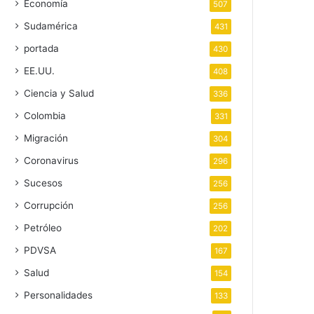
Economía
507
Sudamérica
431
portada
430
EE.UU.
408
Ciencia y Salud
336
Colombia
331
Migración
304
Coronavirus
296
Sucesos
256
Corrupción
256
Petróleo
202
PDVSA
167
Salud
154
Personalidades
133