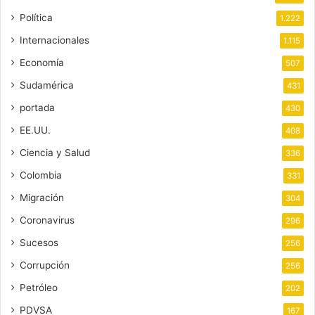
Política
1.222
Internacionales
1.115
Economía
507
Sudamérica
431
portada
430
EE.UU.
408
Ciencia y Salud
336
Colombia
331
Migración
304
Coronavirus
296
Sucesos
256
Corrupción
256
Petróleo
202
PDVSA
167