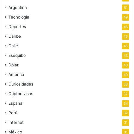
Argentina
51
Tecnologia
49
Deportes
46
Caribe
45
Chile
45
Esequibo
43
Dólar
40
América
40
Curiosidades
38
Criptodivisas
37
España
34
Perú
32
Internet
31
México
31