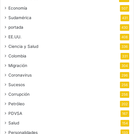
Economía
507
Sudamérica
431
portada
430
EE.UU.
408
Ciencia y Salud
336
Colombia
331
Migración
304
Coronavirus
296
Sucesos
256
Corrupción
256
Petróleo
202
PDVSA
167
Salud
154
Personalidades
133