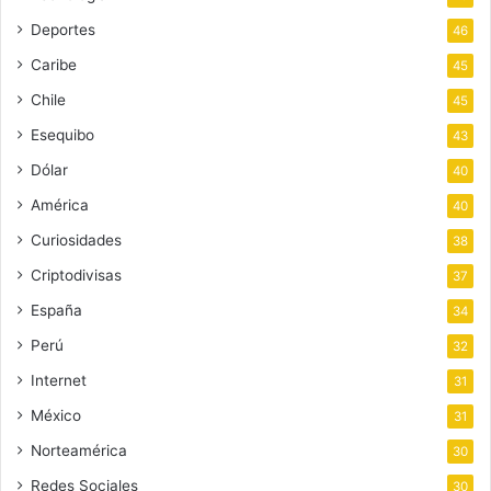
Deportes
46
Caribe
45
Chile
45
Esequibo
43
Dólar
40
América
40
Curiosidades
38
Criptodivisas
37
España
34
Perú
32
Internet
31
México
31
Norteamérica
30
Redes Sociales
30