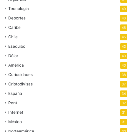
Tecnologia
49
Deportes
46
Caribe
45
Chile
45
Esequibo
43
Dólar
40
América
40
Curiosidades
38
Criptodivisas
37
España
34
Perú
32
Internet
31
México
31
Norteamérica
30