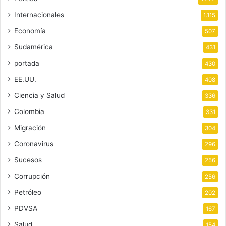
Internacionales
1.115
Economía
507
Sudamérica
431
portada
430
EE.UU.
408
Ciencia y Salud
336
Colombia
331
Migración
304
Coronavirus
296
Sucesos
256
Corrupción
256
Petróleo
202
PDVSA
167
Salud
154