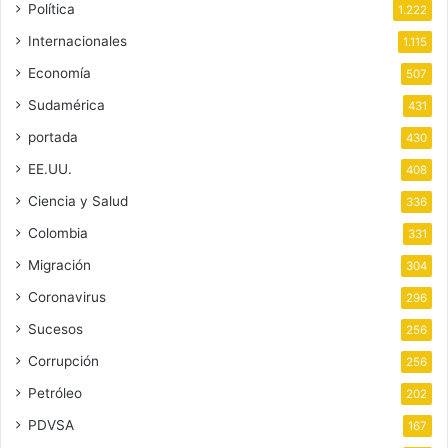
Política
1.222
Internacionales
1.115
Economía
507
Sudamérica
431
portada
430
EE.UU.
408
Ciencia y Salud
336
Colombia
331
Migración
304
Coronavirus
296
Sucesos
256
Corrupción
256
Petróleo
202
PDVSA
167