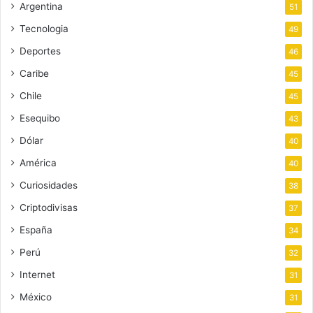
Argentina
51
Tecnologia
49
Deportes
46
Caribe
45
Chile
45
Esequibo
43
Dólar
40
América
40
Curiosidades
38
Criptodivisas
37
España
34
Perú
32
Internet
31
México
31