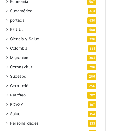
Economía
507
Sudamérica
431
portada
430
EE.UU.
408
Ciencia y Salud
336
Colombia
331
Migración
304
Coronavirus
296
Sucesos
256
Corrupción
256
Petróleo
202
PDVSA
167
Salud
154
Personalidades
133