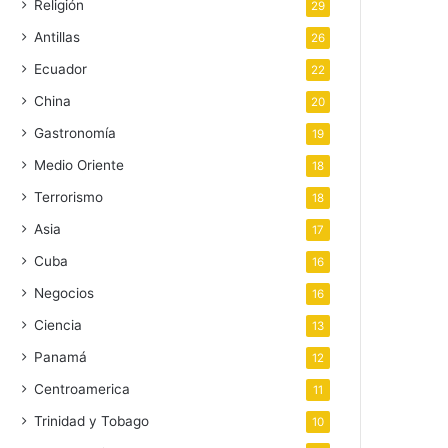
Religión
29
Antillas
26
Ecuador
22
China
20
Gastronomía
19
Medio Oriente
18
Terrorismo
18
Asia
17
Cuba
16
Negocios
16
Ciencia
13
Panamá
12
Centroamerica
11
Trinidad y Tobago
10