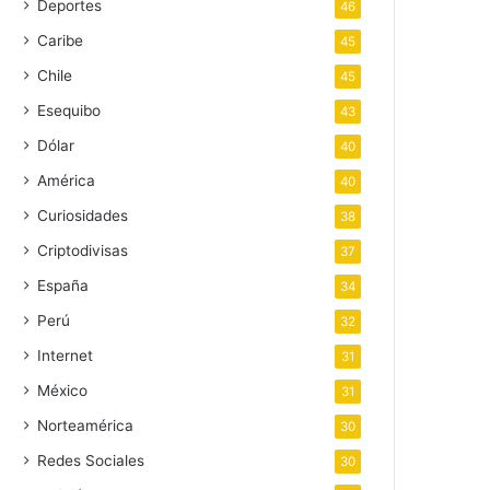
Deportes
46
Caribe
45
Chile
45
Esequibo
43
Dólar
40
América
40
Curiosidades
38
Criptodivisas
37
España
34
Perú
32
Internet
31
México
31
Norteamérica
30
Redes Sociales
30