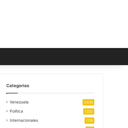
Categorias
Venezuela
3.630
Política
1.222
Internacionales
1.115