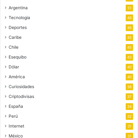
Argentina
51
Tecnologia
49
Deportes
46
Caribe
45
Chile
45
Esequibo
43
Dólar
40
América
40
Curiosidades
38
Criptodivisas
37
España
34
Perú
32
Internet
31
México
31