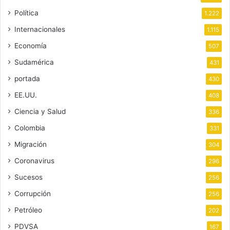
Política
1.222
Internacionales
1.115
Economía
507
Sudamérica
431
portada
430
EE.UU.
408
Ciencia y Salud
336
Colombia
331
Migración
304
Coronavirus
296
Sucesos
256
Corrupción
256
Petróleo
202
PDVSA
167