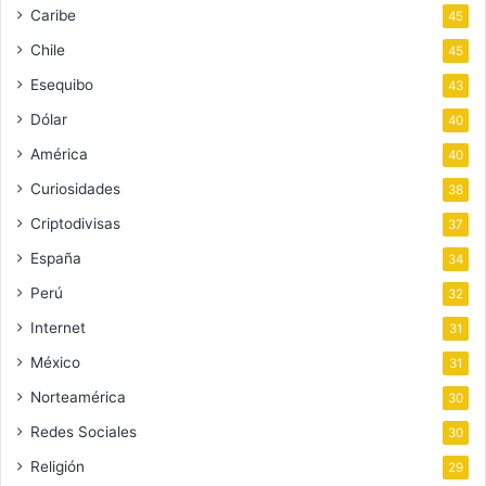
Caribe
45
Chile
45
Esequibo
43
Dólar
40
América
40
Curiosidades
38
Criptodivisas
37
España
34
Perú
32
Internet
31
México
31
Norteamérica
30
Redes Sociales
30
Religión
29