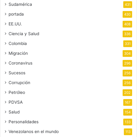
Sudamérica
431
portada
430
EE.UU.
408
Ciencia y Salud
336
Colombia
331
Migración
304
Coronavirus
296
Sucesos
256
Corrupción
256
Petróleo
202
PDVSA
167
Salud
154
Personalidades
133
Venezolanos en el mundo
113