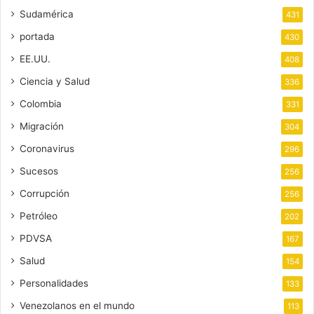
Sudamérica
431
portada
430
EE.UU.
408
Ciencia y Salud
336
Colombia
331
Migración
304
Coronavirus
296
Sucesos
256
Corrupción
256
Petróleo
202
PDVSA
167
Salud
154
Personalidades
133
Venezolanos en el mundo
113