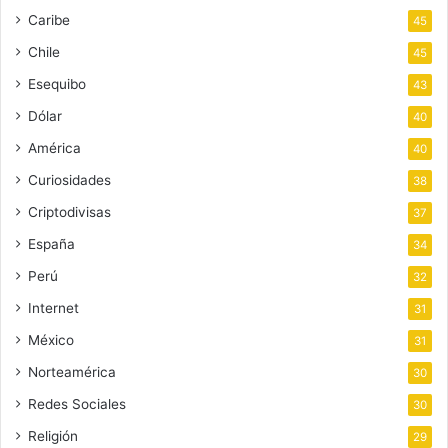
Caribe
45
Chile
45
Esequibo
43
Dólar
40
América
40
Curiosidades
38
Criptodivisas
37
España
34
Perú
32
Internet
31
México
31
Norteamérica
30
Redes Sociales
30
Religión
29