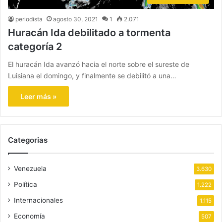
periodista
agosto 30, 2021
1
2.071
Huracán Ida debilitado a tormenta
categoría 2
El huracán Ida avanzó hacia el norte sobre el sureste de
Luisiana el domingo, y finalmente se debilitó a una…
Leer más »
Categorias
Venezuela
3.630
Política
1.222
Internacionales
1.115
Economía
507