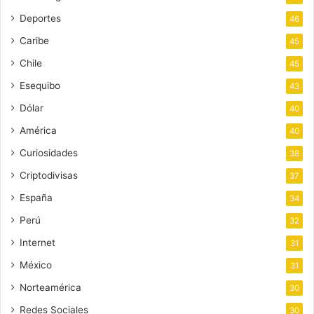
Deportes
46
Caribe
45
Chile
45
Esequibo
43
Dólar
40
América
40
Curiosidades
38
Criptodivisas
37
España
34
Perú
32
Internet
31
México
31
Norteamérica
30
Redes Sociales
30