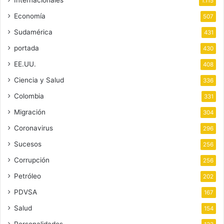
1.115
Economía
507
Sudamérica
431
portada
430
EE.UU.
408
Ciencia y Salud
336
Colombia
331
Migración
304
Coronavirus
296
Sucesos
256
Corrupción
256
Petróleo
202
PDVSA
167
Salud
154
Personalidades