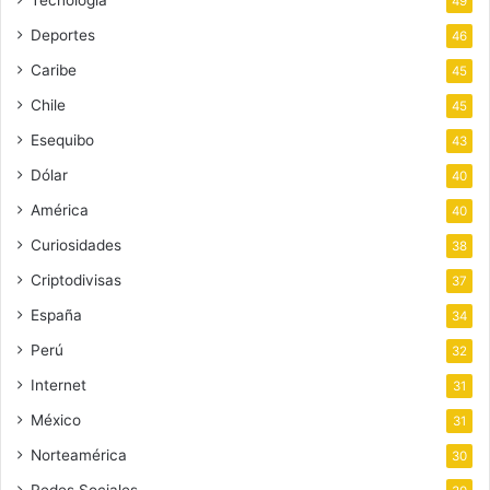
49
Deportes
46
Caribe
45
Chile
45
Esequibo
43
Dólar
40
América
40
Curiosidades
38
Criptodivisas
37
España
34
Perú
32
Internet
31
México
31
Norteamérica
30
Redes Sociales