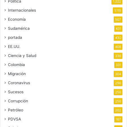
Política
1.222
Internacionales
1.115
Economía
507
Sudamérica
431
portada
430
EE.UU.
408
Ciencia y Salud
336
Colombia
331
Migración
304
Coronavirus
296
Sucesos
256
Corrupción
256
Petróleo
202
PDVSA
167