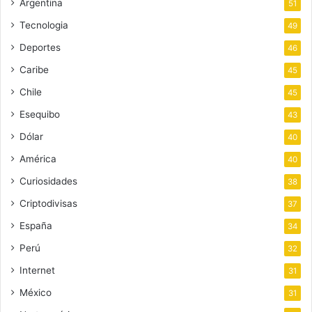
Argentina
51
Tecnologia
49
Deportes
46
Caribe
45
Chile
45
Esequibo
43
Dólar
40
América
40
Curiosidades
38
Criptodivisas
37
España
34
Perú
32
Internet
31
México
31