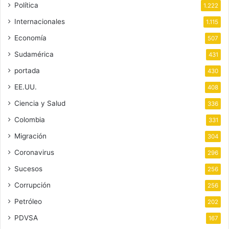
Política
1.222
Internacionales
1.115
Economía
507
Sudamérica
431
portada
430
EE.UU.
408
Ciencia y Salud
336
Colombia
331
Migración
304
Coronavirus
296
Sucesos
256
Corrupción
256
Petróleo
202
PDVSA
167