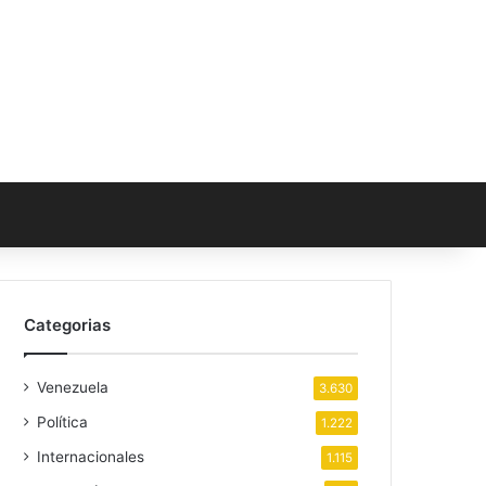
Categorias
Venezuela
3.630
Política
1.222
Internacionales
1.115