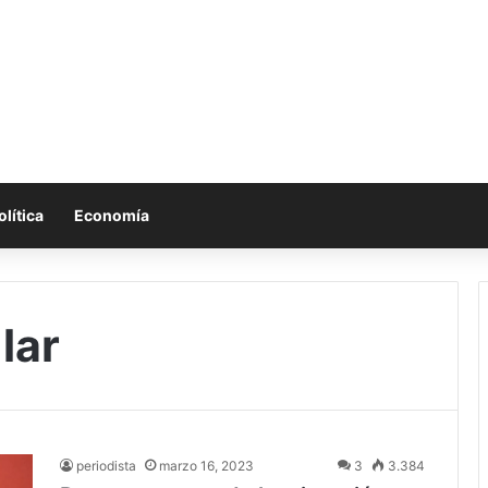
olítica
Economía
lar
periodista
marzo 16, 2023
3
3.384