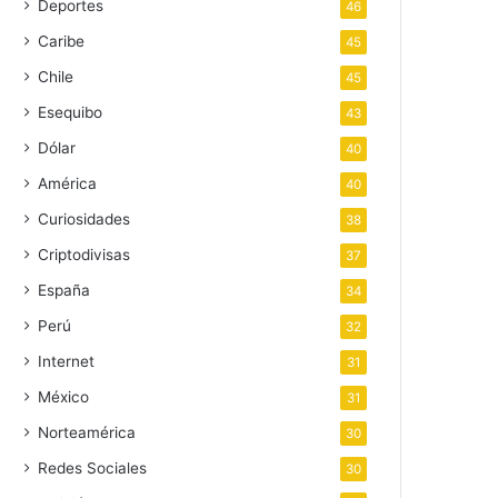
Deportes
46
Caribe
45
Chile
45
Esequibo
43
Dólar
40
América
40
Curiosidades
38
Criptodivisas
37
España
34
Perú
32
Internet
31
México
31
Norteamérica
30
Redes Sociales
30