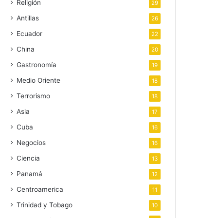
Religión
29
Antillas
26
Ecuador
22
China
20
Gastronomía
19
Medio Oriente
18
Terrorismo
18
Asia
17
Cuba
16
Negocios
16
Ciencia
13
Panamá
12
Centroamerica
11
Trinidad y Tobago
10