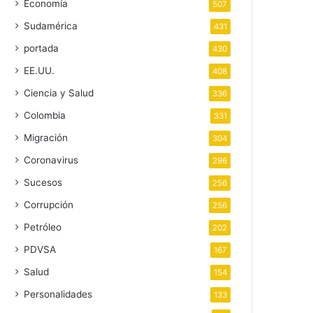
Economía
507
Sudamérica
431
portada
430
EE.UU.
408
Ciencia y Salud
336
Colombia
331
Migración
304
Coronavirus
296
Sucesos
256
Corrupción
256
Petróleo
202
PDVSA
167
Salud
154
Personalidades
133