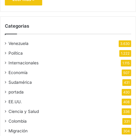
Categorias
Venezuela
3.630
Política
1.222
Internacionales
1.115
Economía
507
Sudamérica
431
portada
430
EE.UU.
408
Ciencia y Salud
336
Colombia
331
Migración
304