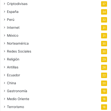
Criptodivisas
37
España
34
Perú
32
Internet
31
México
31
Norteamérica
30
Redes Sociales
30
Religión
29
Antillas
26
Ecuador
22
China
20
Gastronomía
19
Medio Oriente
18
Terrorismo
18