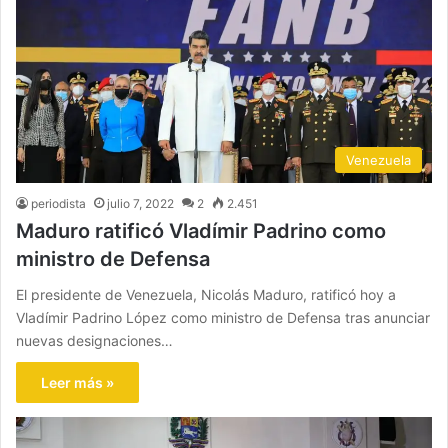
Venezuela
periodista
julio 7, 2022
2
2.451
Maduro ratificó Vladímir Padrino como
ministro de Defensa
El presidente de Venezuela, Nicolás Maduro, ratificó hoy a
Vladímir Padrino López como ministro de Defensa tras anunciar
nuevas designaciones…
Leer más »