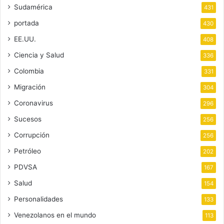
Sudamérica
431
portada
430
EE.UU.
408
Ciencia y Salud
336
Colombia
331
Migración
304
Coronavirus
296
Sucesos
256
Corrupción
256
Petróleo
202
PDVSA
167
Salud
154
Personalidades
133
Venezolanos en el mundo
113