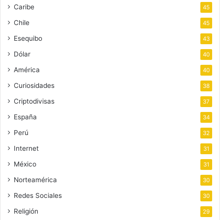
Caribe
45
Chile
45
Esequibo
43
Dólar
40
América
40
Curiosidades
38
Criptodivisas
37
España
34
Perú
32
Internet
31
México
31
Norteamérica
30
Redes Sociales
30
Religión
29