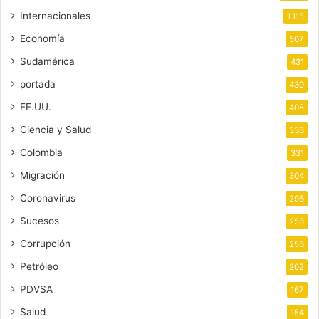
Internacionales
1.115
Economía
507
Sudamérica
431
portada
430
EE.UU.
408
Ciencia y Salud
336
Colombia
331
Migración
304
Coronavirus
296
Sucesos
256
Corrupción
256
Petróleo
202
PDVSA
167
Salud
154