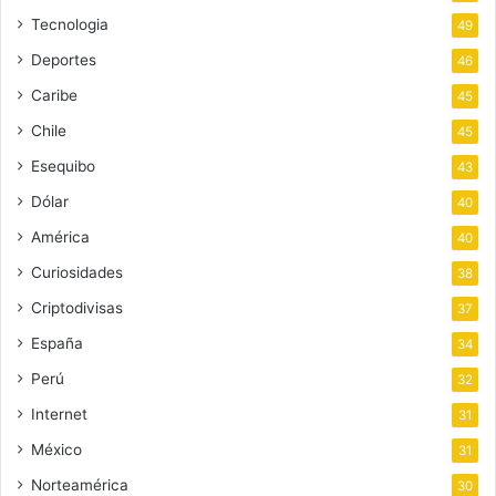
Tecnologia
49
Deportes
46
Caribe
45
Chile
45
Esequibo
43
Dólar
40
América
40
Curiosidades
38
Criptodivisas
37
España
34
Perú
32
Internet
31
México
31
Norteamérica
30