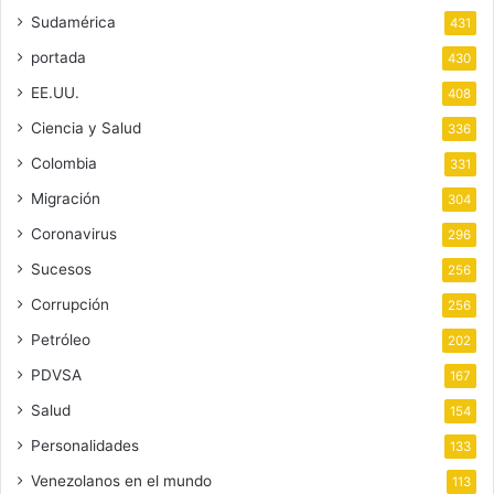
Sudamérica
431
portada
430
EE.UU.
408
Ciencia y Salud
336
Colombia
331
Migración
304
Coronavirus
296
Sucesos
256
Corrupción
256
Petróleo
202
PDVSA
167
Salud
154
Personalidades
133
Venezolanos en el mundo
113