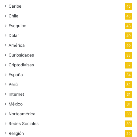
Caribe
45
Chile
45
Esequibo
43
Dólar
40
América
40
Curiosidades
38
Criptodivisas
37
España
34
Perú
32
Internet
31
México
31
Norteamérica
30
Redes Sociales
30
Religión
29