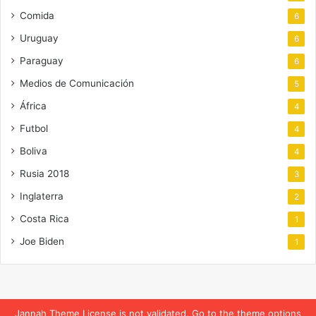
Comida
6
Uruguay
6
Paraguay
6
Medios de Comunicación
5
África
4
Futbol
4
Boliva
4
Rusia 2018
3
Inglaterra
2
Costa Rica
1
Joe Biden
1
Jannah Theme
License is not validated, Go to the theme options