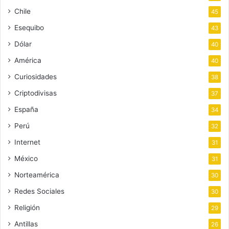
Chile
45
Esequibo
43
Dólar
40
América
40
Curiosidades
38
Criptodivisas
37
España
34
Perú
32
Internet
31
México
31
Norteamérica
30
Redes Sociales
30
Religión
29
Antillas
26