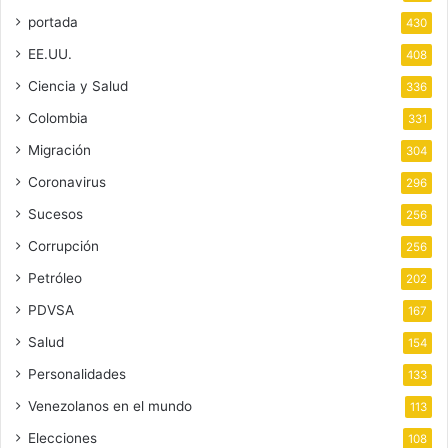
portada
430
EE.UU.
408
Ciencia y Salud
336
Colombia
331
Migración
304
Coronavirus
296
Sucesos
256
Corrupción
256
Petróleo
202
PDVSA
167
Salud
154
Personalidades
133
Venezolanos en el mundo
113
Elecciones
108