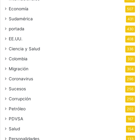
Economía
507
Sudamérica
431
portada
430
EE.UU.
408
Ciencia y Salud
336
Colombia
331
Migración
304
Coronavirus
296
Sucesos
256
Corrupción
256
Petróleo
202
PDVSA
167
Salud
154
Personalidades
133