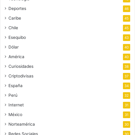
Deportes
46
Caribe
45
Chile
45
Esequibo
43
Dólar
40
América
40
Curiosidades
38
Criptodivisas
37
España
34
Perú
32
Internet
31
México
31
Norteamérica
30
Redes Sociales
30