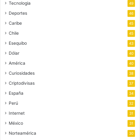
Tecnologia
49
Deportes
46
Caribe
45
Chile
45
Esequibo
43
Dólar
40
América
40
Curiosidades
38
Criptodivisas
37
España
34
Perú
32
Internet
31
México
31
Norteamérica
30