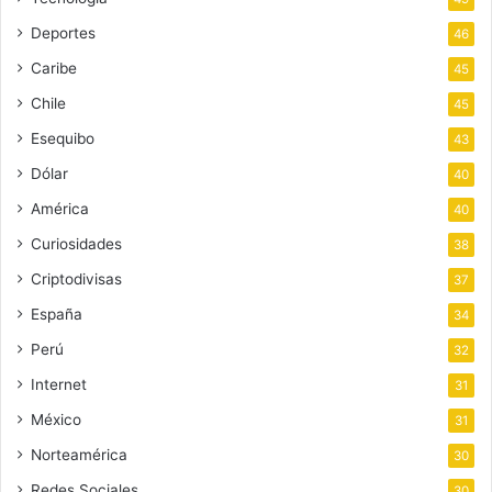
Deportes
46
Caribe
45
Chile
45
Esequibo
43
Dólar
40
América
40
Curiosidades
38
Criptodivisas
37
España
34
Perú
32
Internet
31
México
31
Norteamérica
30
Redes Sociales
30