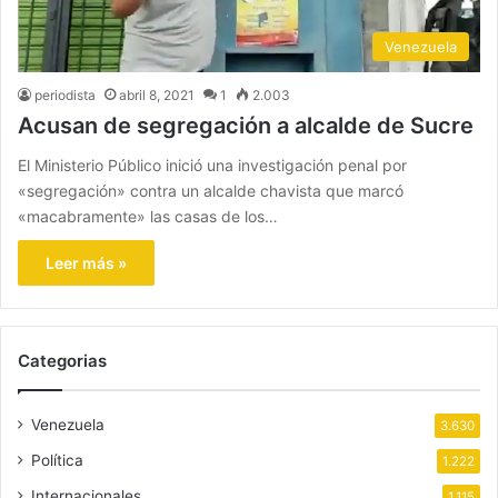
Venezuela
periodista
abril 8, 2021
1
2.003
Acusan de segregación a alcalde de Sucre
El Ministerio Público inició una investigación penal por
«segregación» contra un alcalde chavista que marcó
«macabramente» las casas de los…
Leer más »
Categorias
Venezuela
3.630
Política
1.222
Internacionales
1.115