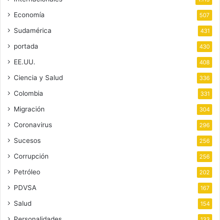
Economía
507
Sudamérica
431
portada
430
EE.UU.
408
Ciencia y Salud
336
Colombia
331
Migración
304
Coronavirus
296
Sucesos
256
Corrupción
256
Petróleo
202
PDVSA
167
Salud
154
Personalidades
133