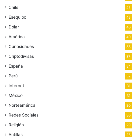
Chile
45
Esequibo
43
Dólar
40
América
40
Curiosidades
38
Criptodivisas
37
España
34
Perú
32
Internet
31
México
31
Norteamérica
30
Redes Sociales
30
Religión
29
Antillas
26