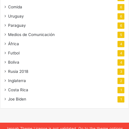
Comida
6
Uruguay
6
Paraguay
6
Medios de Comunicación
5
África
4
Futbol
4
Boliva
4
Rusia 2018
3
Inglaterra
2
Costa Rica
1
Joe Biden
1
Jannah Theme
License is not validated, Go to the theme options