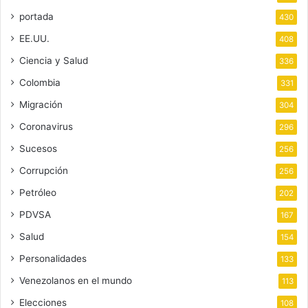
portada
430
EE.UU.
408
Ciencia y Salud
336
Colombia
331
Migración
304
Coronavirus
296
Sucesos
256
Corrupción
256
Petróleo
202
PDVSA
167
Salud
154
Personalidades
133
Venezolanos en el mundo
113
Elecciones
108