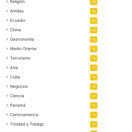
Religión
29
Antillas
26
Ecuador
22
China
20
Gastronomía
19
Medio Oriente
18
Terrorismo
18
Asia
17
Cuba
16
Negocios
16
Ciencia
13
Panamá
12
Centroamerica
11
Trinidad y Tobago
10