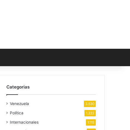
Categorias
Venezuela
3.630
Política
1.222
Internacionales
1.115