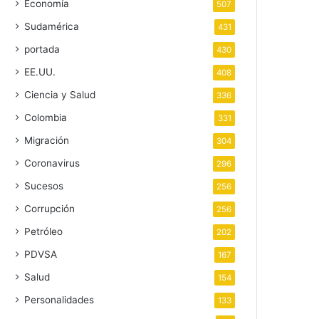
Economía
507
Sudamérica
431
portada
430
EE.UU.
408
Ciencia y Salud
336
Colombia
331
Migración
304
Coronavirus
296
Sucesos
256
Corrupción
256
Petróleo
202
PDVSA
167
Salud
154
Personalidades
133