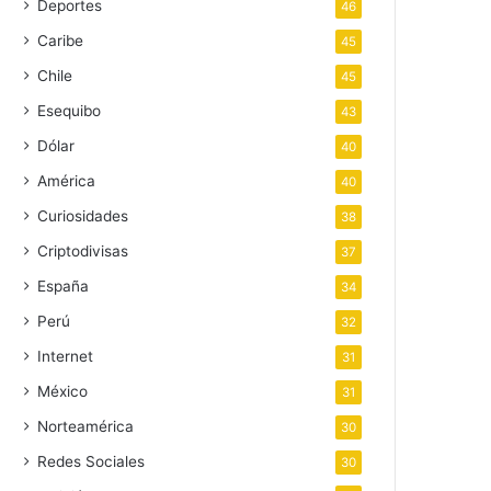
Deportes
46
Caribe
45
Chile
45
Esequibo
43
Dólar
40
América
40
Curiosidades
38
Criptodivisas
37
España
34
Perú
32
Internet
31
México
31
Norteamérica
30
Redes Sociales
30