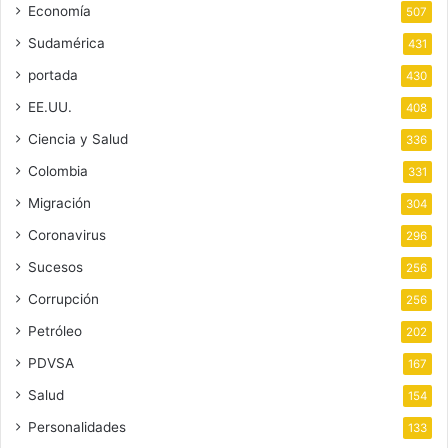
Economía
507
Sudamérica
431
portada
430
EE.UU.
408
Ciencia y Salud
336
Colombia
331
Migración
304
Coronavirus
296
Sucesos
256
Corrupción
256
Petróleo
202
PDVSA
167
Salud
154
Personalidades
133