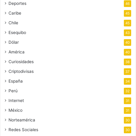
Deportes
46
Caribe
45
Chile
45
Esequibo
43
Dólar
40
América
40
Curiosidades
38
Criptodivisas
37
España
34
Perú
32
Internet
31
México
31
Norteamérica
30
Redes Sociales
30